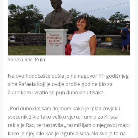
Sanela Rac, Pula
Na ovo hodočašće došla je na nagovor 11-godišnjeg
sina Rafaela koji je ovdje prošle godine bio sa
župnikom i vratio se pun dubokih utisaka.
„Pod dubokim sam dojmom kako je mlad čovjek i
svećenik živio tako veliku vjeru, i umro za Krista“
rekla je Rac, te nastavila „razmišljam o njegovoj majci
kako je njoj bilo kad je izgubila sina. No sve je to na