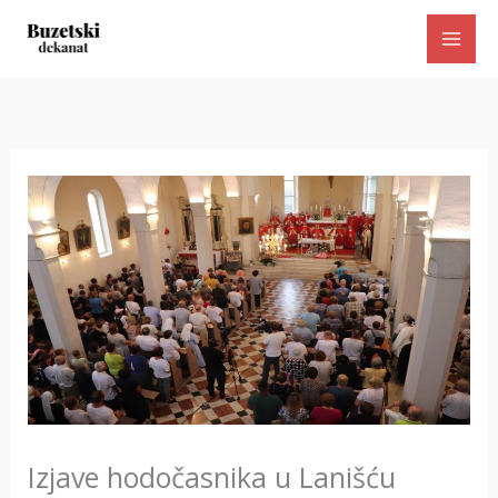
Skip
to
content
Izjave hodočasnika u Lanišću