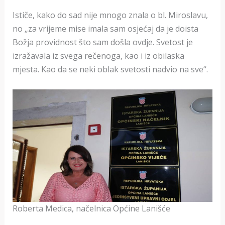
Ističe, kako do sad nije mnogo znala o bl. Miroslavu,
no „za vrijeme mise imala sam osjećaj da je doista
Božja providnost što sam došla ovdje. Svetost je
izražavala iz svega rečenoga, kao i iz obilaska
mjesta. Kao da se neki oblak svetosti nadvio na sve“.
Roberta Medica, načelnica Općine Lanišće