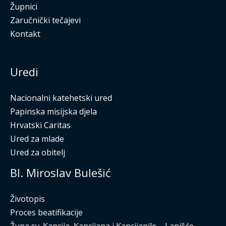
Župnici
Zaručnički tečajevi
Kontakt
Uredi
Nacionalni katehetski ured
Papinska misijska djela
Hrvatski Caritas
Ured za mlade
Ured za obitelj
Bl. Miroslav Bulešić
Životopis
Proces beatifikacije
Župa sv. Kancija, Kancijana i Kancijanile – Lanišće