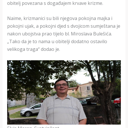
obitelj povezana s događajem krvave krizme.
Naime, krizmanici su bili njegova pokojna majka i
pokojni ujak, a pokojni djed s dvojicom sumještana je
nakon ubojstva prao tijelo bl. Miroslava Bulešića.
„Tako da je to nama u obitelji dodatno ostavilo
velikoga traga“ dodao je.