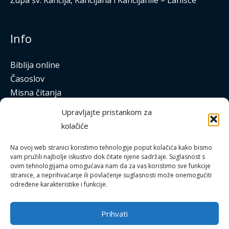
Info
Biblija online
Časoslov
Misna čitanja
Katolički kalendar
Upravljajte pristankom za
Apostolat molitve
kolačiće
Bitno.net
Laudato
Na ovoj web stranici koristimo tehnologije poput kolačića kako bismo
vam pružili najbolje iskustvo dok čitate njene sadržaje. Suglasnost s
Studentski katolički centar
ovim tehnologijama omogućava nam da za vas koristimo sve funkcije
stranice, a neprihvaćanje ili povlačenje suglasnosti može onemogućiti
određene karakteristike i funkcije.
Prihvati
Uvjeti korištenja