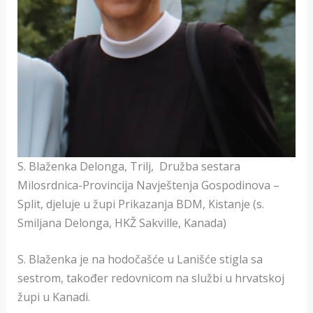
S. Blaženka Delonga, Trilj, Družba sestara
Milosrdnica-Provincija Navještenja Gospodinova –
Split, djeluje u župi Prikazanja BDM, Kistanje (s.
Smiljana Delonga, HKŽ Sakville, Kanada)
S. Blaženka je na hodočašće u Lanišće stigla sa
sestrom, također redovnicom na službi u hrvatskoj
župi u Kanadi.