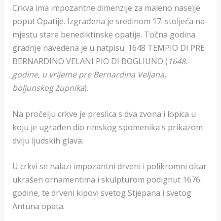
Crkva ima impozantne dimenzije za maleno naselje
poput Opatije. Izgrađena je sredinom 17. stoljeća na
mjestu stare benediktinske opatije. Točna godina
gradnje navedena je u natpisu: 1648 TEMPIO DI PRE
BERNARDINO VELANI PIO DI BOGLIUNO (
1648.
godine, u vrijeme pre Bernardina Veljana,
boljunskog župnika
).
Na pročelju crkve je preslica s dva zvona i lopica u
koju je ugrađen dio rimskog spomenika s prikazom
dviju ljudskih glava.
U crkvi se nalazi impozantni drveni i polikromni oltar
ukrašen ornamentima i skulpturom podignut 1676.
godine, te drveni kipovi svetog Stjepana i svetog
Antuna opata.