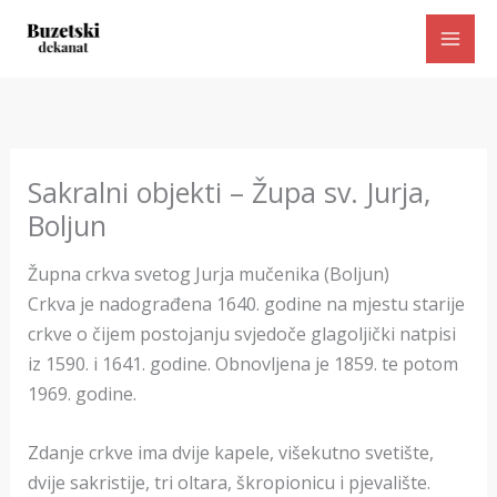
Skip
to
content
Sakralni objekti – Župa sv. Jurja,
Boljun
Župna crkva svetog Jurja mučenika (Boljun)
Crkva je nadograđena 1640. godine na mjestu starije
crkve o čijem postojanju svjedoče glagoljički natpisi
iz 1590. i 1641. godine. Obnovljena je 1859. te potom
1969. godine.
Zdanje crkve ima dvije kapele, višekutno svetište,
dvije sakristije, tri oltara, škropionicu i pjevalište.