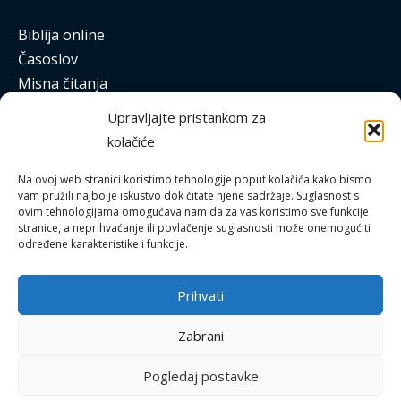
Biblija online
Časoslov
Misna čitanja
Katolički kalendar
Upravljajte pristankom za
Apostolat molitve
kolačiće
Bitno.net
Laudato
Na ovoj web stranici koristimo tehnologije poput kolačića kako bismo
vam pružili najbolje iskustvo dok čitate njene sadržaje. Suglasnost s
Studentski katolički centar
ovim tehnologijama omogućava nam da za vas koristimo sve funkcije
stranice, a neprihvaćanje ili povlačenje suglasnosti može onemogućiti
određene karakteristike i funkcije.
Prihvati
Uvjeti korištenja
Zabrani
Polica privatnosti
Politika kolačića (EU)
Pogledaj postavke
Copyright © 2026 Buzetski dekanat