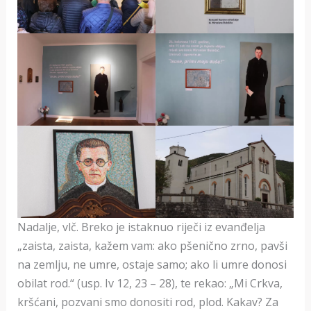
Nadalje, vlč. Breko je istaknuo riječi iz evanđelja
„zaista, zaista, kažem vam: ako pšenično zrno, pavši
na zemlju, ne umre, ostaje samo; ako li umre donosi
obilat rod.“ (usp. Iv 12, 23 – 28), te rekao: „Mi Crkva,
kršćani, pozvani smo donositi rod, plod. Kakav? Za