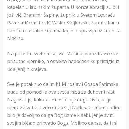
kapelan u labinskim župama. U koncelebraciji su bili
još: vlč. Branimir Šapina, župnik u Svetom Lovreču
Pazenatičkom te vlč. Vasko Stojkovski, župni vikar u
Lanišću i ostalim župama kojima upravlja uz župnika
Mašinu.
Na početku svete mise, vlč. Mašina je pozdravio sve
prisutne vjernike, a osobito hodočasnike pristigle iz
udaljenijih krajeva.
Sve je potaknuo da im bl. Miroslav i Gospa Fatimska
budu od pomoći, a ova sveta misa za duhovni rast.
Naglasio je, kako bl. Bulešić nije dugo živio, ali je
njegov život bio vrlo dubok. „Dvadeset sedam godina
bilo je dovoljno da ga Bog uzme k sebi, jer je svim
svojim bićem prihvatio Boga. Molimo danas, da i mi