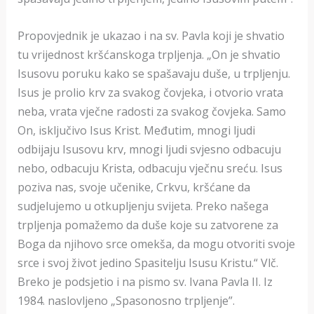
Propovjednik je ukazao i na sv. Pavla koji je shvatio
tu vrijednost kršćanskoga trpljenja. „On je shvatio
Isusovu poruku kako se spašavaju duše, u trpljenju.
Isus je prolio krv za svakog čovjeka, i otvorio vrata
neba, vrata vječne radosti za svakog čovjeka. Samo
On, isključivo Isus Krist. Međutim, mnogi ljudi
odbijaju Isusovu krv, mnogi ljudi svjesno odbacuju
nebo, odbacuju Krista, odbacuju vječnu sreću. Isus
poziva nas, svoje učenike, Crkvu, kršćane da
sudjelujemo u otkupljenju svijeta. Preko našega
trpljenja pomažemo da duše koje su zatvorene za
Boga da njihovo srce omekša, da mogu otvoriti svoje
srce i svoj život jedino Spasitelju Isusu Kristu.“ Vlč.
Breko je podsjetio i na pismo sv. Ivana Pavla II. Iz
1984. naslovljeno „Spasonosno trpljenje”.