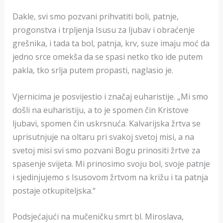
Dakle, svi smo pozvani prihvatiti boli, patnje,
progonstva i trpljenja Isusu za ljubav i obraćenje
grešnika, i tada ta bol, patnja, krv, suze imaju moć da
jedno srce omekša da se spasi netko tko ide putem
pakla, tko srlja putem propasti, naglasio je.
Vjernicima je posvijestio i značaj euharistije. „Mi smo
došli na euharistiju, a to je spomen čin Kristove
ljubavi, spomen čin uskrsnuća. Kalvarijska žrtva se
uprisutnjuje na oltaru pri svakoj svetoj misi, a na
svetoj misi svi smo pozvani Bogu prinositi žrtve za
spasenje svijeta. Mi prinosimo svoju bol, svoje patnje
i sjedinjujemo s Isusovom žrtvom na križu i ta patnja
postaje otkupiteljska.“
Podsjećajući na mučeničku smrt bl. Miroslava,