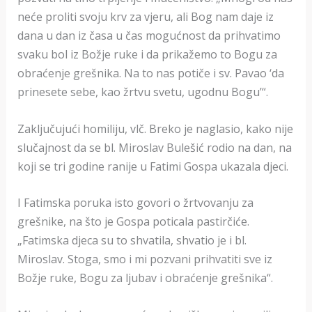
neće proliti svoju krv za vjeru, ali Bog nam daje iz
dana u dan iz časa u čas mogućnost da prihvatimo
svaku bol iz Božje ruke i da prikažemo to Bogu za
obraćenje grešnika. Na to nas potiče i sv. Pavao ‘da
prinesete sebe, kao žrtvu svetu, ugodnu Bogu’“.
Zaključujući homiliju, vlč. Breko je naglasio, kako nije
slučajnost da se bl. Miroslav Bulešić rodio na dan, na
koji se tri godine ranije u Fatimi Gospa ukazala djeci.
I Fatimska poruka isto govori o žrtvovanju za
grešnike, na što je Gospa poticala pastirčiće.
„Fatimska djeca su to shvatila, shvatio je i bl.
Miroslav. Stoga, smo i mi pozvani prihvatiti sve iz
Božje ruke, Bogu za ljubav i obraćenje grešnika“.