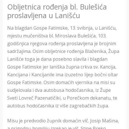
Obljetnica rođenja bl. Bulešića
proslavljena u Lanišću
Na blagdan Gospe Fatimske, 13. svibnja, u Lanišću,
mjestu mučeništva bl. Miroslava Bulešića, 103.
godišnjica njegova rođenja proslavljena je brojnim
sadržajima. Osim obljetnice rođenja Blaženika, Župa
Lanišće toga je dana posebno slavila i blagdan
Gospe Fatimske jer laniška župna crkva sv. Kancija,
Kancijana i Kancijanile ima izuzetno lijep bočni oltar
Gospe Fatimske. Osim domaćih vjernika na misi su
sudjelovala i dva autobusa hodočasnika, iz Župe
Sveti Lovreč Pazenatičiki, u Porečkom dekanatu, te
autobus hodočasnika iz više zagrebačkih župa.
Misu je predvodio župnik domaćin vlč. Josip Mašina,
a prigodnu homiliju izrekao je vlč. Stipe Breko,