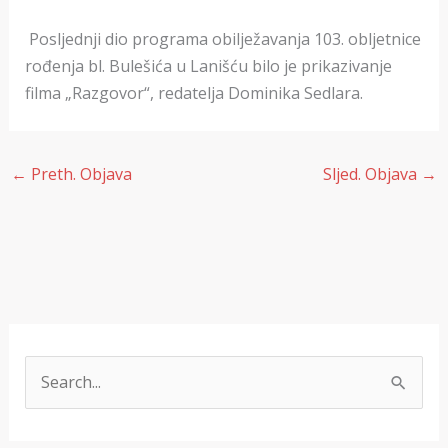
Posljednji dio programa obilježavanja 103. obljetnice
rođenja bl. Bulešića u Lanišću bilo je prikazivanje
filma „Razgovor“, redatelja Dominika Sedlara.
←
Preth. Objava
Sljed. Objava
→
T
r