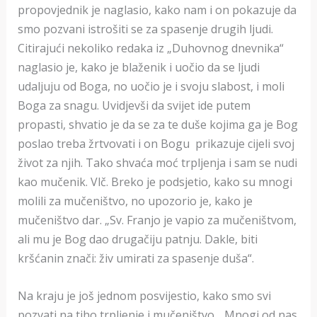
propovjednik je naglasio, kako nam i on pokazuje da
smo pozvani istrošiti se za spasenje drugih ljudi.
Citirajući nekoliko redaka iz „Duhovnog dnevnika“
naglasio je, kako je blaženik i uočio da se ljudi
udaljuju od Boga, no uočio je i svoju slabost, i moli
Boga za snagu. Uvidjevši da svijet ide putem
propasti, shvatio je da se za te duše kojima ga je Bog
poslao treba žrtvovati i on Bogu prikazuje cijeli svoj
život za njih. Tako shvaća moć trpljenja i sam se nudi
kao mučenik. Vlč. Breko je podsjetio, kako su mnogi
molili za mučeništvo, no upozorio je, kako je
mučeništvo dar. „Sv. Franjo je vapio za mučeništvom,
ali mu je Bog dao drugačiju patnju. Dakle, biti
kršćanin znači: živ umirati za spasenje duša“.
Na kraju je još jednom posvijestio, kako smo svi
pozvati na tiho trpljenje i mučeništvo. „Mnogi od nas