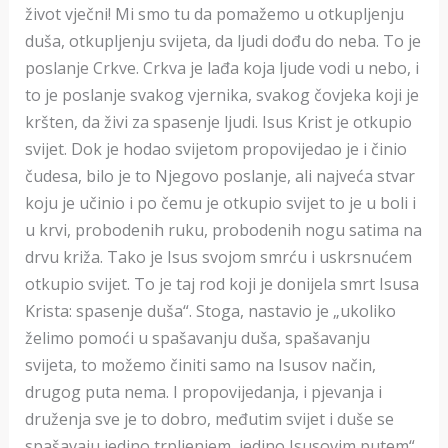
život vječni! Mi smo tu da pomažemo u otkupljenju
duša, otkupljenju svijeta, da ljudi dođu do neba. To je
poslanje Crkve. Crkva je lađa koja ljude vodi u nebo, i
to je poslanje svakog vjernika, svakog čovjeka koji je
kršten, da živi za spasenje ljudi. Isus Krist je otkupio
svijet. Dok je hodao svijetom propovijedao je i činio
čudesa, bilo je to Njegovo poslanje, ali najveća stvar
koju je učinio i po čemu je otkupio svijet to je u boli i
u krvi, probodenih ruku, probodenih nogu satima na
drvu križa. Tako je Isus svojom smrću i uskrsnućem
otkupio svijet. To je taj rod koji je donijela smrt Isusa
Krista: spasenje duša“. Stoga, nastavio je „ukoliko
želimo pomoći u spašavanju duša, spašavanju
svijeta, to možemo činiti samo na Isusov način,
drugog puta nema. I propovijedanja, i pjevanja i
druženja sve je to dobro, međutim svijet i duše se
spašavaju jedino trpljenjem, jedino Isusovim putem“.