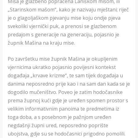
Misa je glazbeno popraćena Laniškom misom, ili
„Starinskom mašom“, kako je nazivaju mještani; riječ
je o glagoljaškom pjevanju mise koju ondje pjeva
svekoliki vjernički puk, a prenosi se glazbenom
predajom s generacije na generaciju, pojasnio je
župnik Mašina na kraju mise.
Po završetku mise župnik Mašina je okupljenim
vjernicima ukratko pojasnio povijesni kontekst
događaja „krvave krizme“, te sam tijek događaja u
danima neposredno prije kao i na sam dan kada se je
dogodilo mučeništvo. Poveo je zatim hodočasnike
prema župnoj kući gdje je uređen spomen prostor s
velikim informativnim panoima te predmetima iz
toga doba, a s posebnom je pažnjom uređen
negdašnji župni ured, neposredno poprište
ubojstva, gdje su se hodočasnici prigodno pomolili.