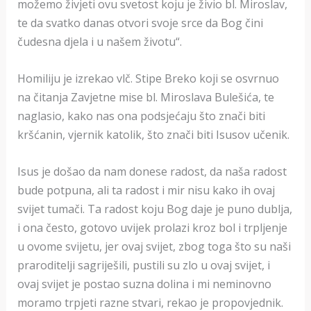
možemo živjeti ovu svetost koju je živio bl. Miroslav,
te da svatko danas otvori svoje srce da Bog čini
čudesna djela i u našem životu“.
Homiliju je izrekao vlč. Stipe Breko koji se osvrnuo
na čitanja Zavjetne mise bl. Miroslava Bulešića, te
naglasio, kako nas ona podsjećaju što znači biti
kršćanin, vjernik katolik, što znači biti Isusov učenik.
Isus je došao da nam donese radost, da naša radost
bude potpuna, ali ta radost i mir nisu kako ih ovaj
svijet tumači. Ta radost koju Bog daje je puno dublja,
i ona često, gotovo uvijek prolazi kroz bol i trpljenje
u ovome svijetu, jer ovaj svijet, zbog toga što su naši
praroditelji sagriješili, pustili su zlo u ovaj svijet, i
ovaj svijet je postao suzna dolina i mi neminovno
moramo trpjeti razne stvari, rekao je propovjednik.