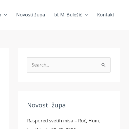
h
Novosti župa
bl. M. Bulešić
Kontakt
T
r
a
ž
i
Novosti župa
:
Raspored svetih misa – Roč, Hum,