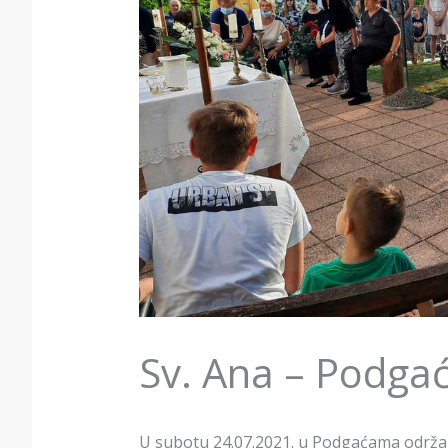
Sv. Ana – Podga
U subotu 24.07.2021. u Podgaćama održala