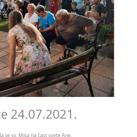
će 24.07.2021.
 se sv. Misa na čast svete Ane.