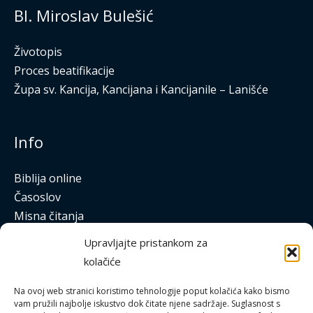
Bl. Miroslav Bulešić
Životopis
Proces beatifikacije
Župa sv. Kancija, Kancijana i Kancijanile – Lanišće
Info
Biblija online
Časoslov
Misna čitanja
Katolički kalendar
Upravljajte pristankom za
Apostolat molitve
kolačiće
Bitno.net
Laudato
Na ovoj web stranici koristimo tehnologije poput kolačića kako bismo
vam pružili najbolje iskustvo dok čitate njene sadržaje. Suglasnost s
Studentski katolički centar