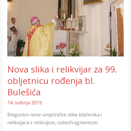
za
99.
obljetnicu
rođenja
bl.
Bulešića
Nova slika i relikvijar za 99.
obljetnicu rođenja bl.
Bulešića
14. svibnja 2019.
Blagoslov nove umjetničke slike blaženika i
relikvijara s relikvijom, osteofragmentom.