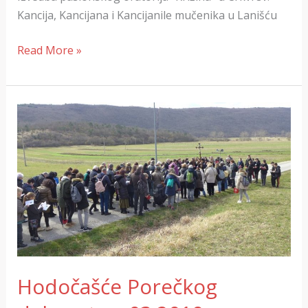
Kancija, Kancijana i Kancijanile mučenika u Lanišću
Read More »
Hodočašće
Porečkog
dekanata
–
03.2019.
Hodočašće Porečkog