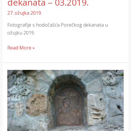
dekanata – 03.2019.
27. ožujka 2019.
Fotografije s hodočašća Porečkog dekanata u
ožujku 2019.
Read More »
Kapelica
posvećena
bl.
Miroslavu
Bulešiću