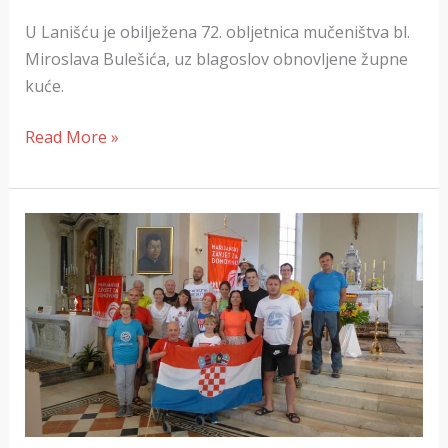
U Lanišću je obilježena 72. obljetnica mučeništva bl.
Miroslava Bulešića, uz blagoslov obnovljene župne
kuće.
Read More »
Hodočasnici
Marijanskog
zavjeta
za
Domovinu
u
Lanišću