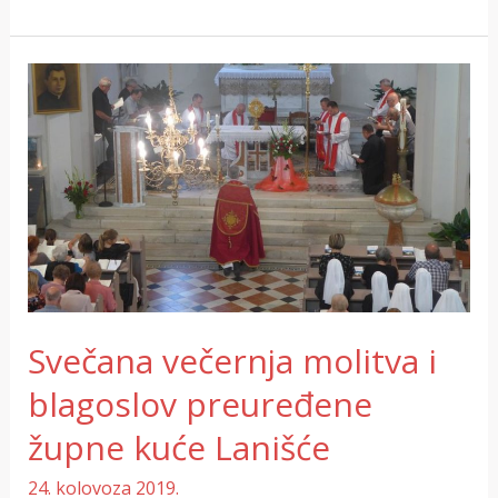
Svečana
večernja
molitva
i
blagoslov
preuređene
župne
kuće
Lanišće
Svečana večernja molitva i
blagoslov preuređene
župne kuće Lanišće
24. kolovoza 2019.