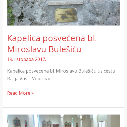
Kapelica posvećena bl.
Miroslavu Bulešiću
19. listopada 2017.
Kapelica posvećena bl. Miroslavu Bulešiću uz cestu
Račja Vas – Veprinac.
Read More »
Promocija
Duhovnog