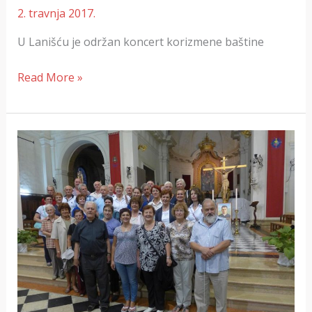
2. travnja 2017.
U Lanišću je održan koncert korizmene baštine
Read More »
Laniški
zbor
u
koparskoj
katedrali