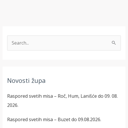
T
r
a
ž
Novosti župa
i
:
Raspored svetih misa – Roč, Hum, Lanišće do 09. 08.
2026.
Raspored svetih misa – Buzet do 09.08.2026.