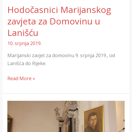
Hodočasnici Marijanskog
zavjeta za Domovinu u
Lanišću
10. srpnja 2019.
Marijanski zavjet za domovinu 9. srpnja 2019., od
Lanišća do Rijeke.
Read More »
Nova
slika
i
relikvijar