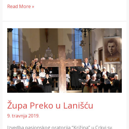
Read More »
Župa
Preko
u
Lanišću
Župa Preko u Lanišću
9. travnja 2019.
Izvedba pasionskog oratorija “Križina” u Crkvi sv.