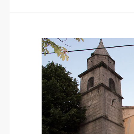
Župa
sv.
Martina
–
Dolenja
Vas