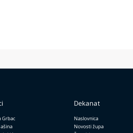
ci
Dekanat
m Grbac
Naslovnica
Mašina
Novosti župa