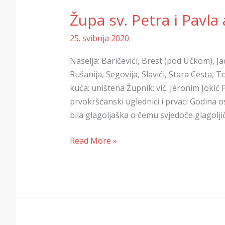
Župa sv. Petra i Pavla
25. svibnja 2020.
Naselja: Baričevići, Brest (pod Učkom), Jad
Rušanija, Segovija, Slavići, Stara Cesta,
kuća: uništena Župnik: vlč. Jeronim Jokić 
prvokršćanski uglednici i prvaci Godina o
bila glagoljaška o čemu svjedoče glagoljič
Read More »