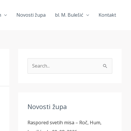
h
Novosti župa
bl. M. Bulešić
Kontakt
T
r
a
ž
i
Novosti župa
:
Raspored svetih misa – Roč, Hum,