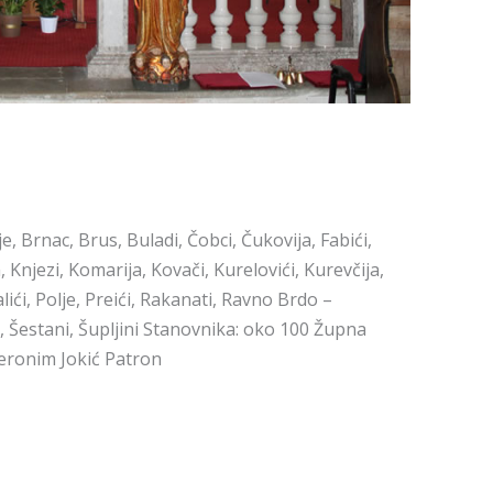
, Brnac, Brus, Buladi, Čobci, Čukovija, Fabići,
a, Knjezi, Komarija, Kovači, Kurelovići, Kurevčija,
lići, Polje, Preići, Rakanati, Ravno Brdo –
a, Šestani, Šupljini Stanovnika: oko 100 Župna
Jeronim Jokić Patron