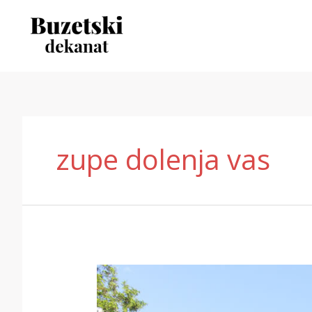
Skip
to
content
zupe dolenja vas
Župa
sv.
Petra