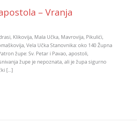
 apostola – Vranja
rasi, Klikovija, Mala Učka, Mavrovija, Pikulići,
 Tomaškovija, Vela Učka Stanovnika: oko 140 Župna
Patron župe: Sv. Petar i Pavao, apostoli,
snivanja župe je nepoznata, ali je župa sigurno
ki […]