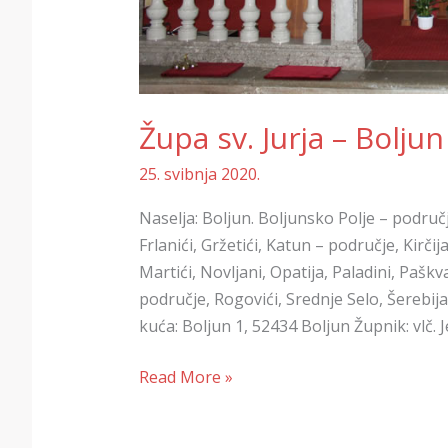
Župa sv. Jurja – Boljun
25. svibnja 2020.
Naselja: Boljun. Boljunsko Polje – područje
Frlanići, Gržetići, Katun – područje, Kirčij
Martići, Novljani, Opatija, Paladini, Paškva
područje, Rogovići, Srednje Selo, Šerebij
kuća: Boljun 1, 52434 Boljun Župnik: vlč. 
Read More »