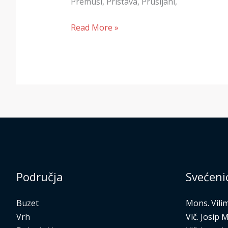
Premuši, Pristava, Prušijani,
Read More »
Područja
Svećeni
Buzet
Mons. Vili
Vrh
Vlč. Josip 