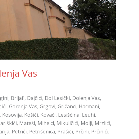
lenja Vas
gini, Brljafi, Dajčići, Dol Lesički, Dolenja Vas,
čići, Gorenja Vas, Grgovi, Grižanci, Hacmani,
si, Kosovija, Košići, Kovači, Lesišćina, Leuhi,
riškići, Mateši, Mihelci, Mikuličići, Molji, Mrzlići,
ja, Petrići, Petrišenica, Prašići, Prčini, Prčinići,