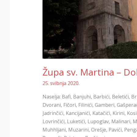
Župa sv. Martina – Do
25. svibnja 2020.
Naselja: Bafi, Banjuhi, Barbići, Beletići, Br
Dvorani, Fičori, Filinići, Gamberi, Gašpera
Jadrinčići, Kancijanići, Katačići, Kirini, Ko
Lovrinčići, Luketići, Lupoglav, Malinari, Ma
Muhhljani, Muzarini, Orešje, Pavići, Pengari