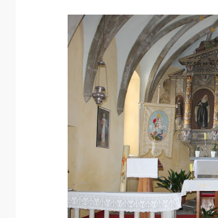
Župa
sv.
Jurja
–
Boljun